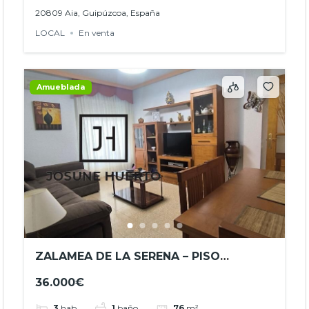
20809 Aia, Guipúzcoa, España
LOCAL
En venta
Amueblada
ZALAMEA DE LA SERENA – PISO
ACOGEDOR – OPORTUNIDAD ÚNICA –
36.000€
REF. JHBA2601
3
hab
1
baño
76
m²