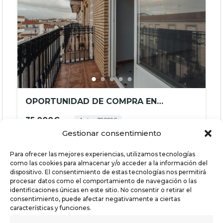
OPORTUNIDAD DE COMPRA EN
QUINTANA DE LA SERENA – REF.
35.000€
Antes: 38.900€
JHBA24007
Gestionar consentimiento
3
hab
2
baños
118
m²
06450 Quintana de la Serena, Badajoz, España
Para ofrecer las mejores experiencias, utilizamos tecnologías
como las cookies para almacenar y/o acceder a la información del
Casas
En venta
dispositivo. El consentimiento de estas tecnologías nos permitirá
procesar datos como el comportamiento de navegación o las
identificaciones únicas en este sitio. No consentir o retirar el
consentimiento, puede afectar negativamente a ciertas
características y funciones.