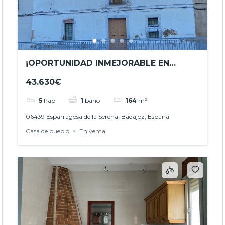
¡OPORTUNIDAD INMEJORABLE EN
PLENO CENTRO DE ESPARRAGOSA DE
43.630€
LA SERENA! REF.- JHBA24037
5
hab
1
baño
164
m²
06439 Esparragosa de la Serena, Badajoz, España
Casa de pueblo
En venta