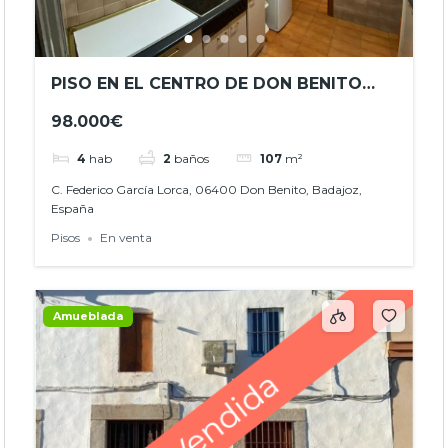
PISO EN EL CENTRO DE DON BENITO
CON BALCÓN Y GRAN POTENCIAL REF.-
98.000€
JHBA24030
4
hab
2
baños
107
m²
C. Federico García Lorca, 06400 Don Benito, Badajoz,
España
Pisos
En venta
Amueblada