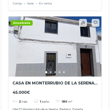
Cortijo
Solar
En venta
Amueblada
CASA EN MONTERRUBIO DE LA SERENA –
OPORTUNIDAD EN MONTERRUBIO DE
45.000€
LA SERENA – REF. JHBA2603
2
hab
1
baño
180
m²
06427 Monterrubio de la Serena, Badajoz, España