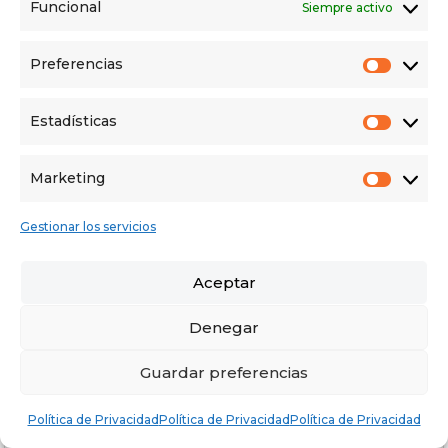
Funcional
Siempre activo
Preferencias
Prefer
Estadísticas
Estadí
Marketing
Market
INCREÍBLE OPORTUNIDAD!! NAVE A
Gestionar los servicios
ESTRENAR EN EL VISO DEL ALCOR – REF.
150.000€
JHSV24001
Aceptar
1
baño
250
m²
El Viso del Alcor, Sevilla, España
Denegar
LOCAL
Vendido
Guardar preferencias
Política de Privacidad
Política de Privacidad
Política de Privacidad
1
2