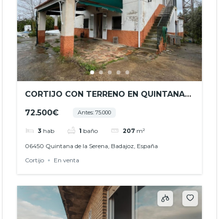
CORTIJO CON TERRENO EN QUINTANA
DE LA SERENA – REF. JHBA24016
72.500€
Antes: 75.000
3
hab
1
baño
207
m²
06450 Quintana de la Serena, Badajoz, España
Cortijo
En venta