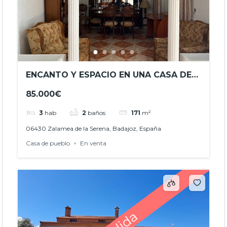
ENCANTO Y ESPACIO EN UNA CASA DE
PUEBLO CON PERSONALIDAD. REF.
85.000€
JHB24035
3
hab
2
baños
171
m²
06430 Zalamea de la Serena, Badajoz, España
Casa de pueblo
En venta