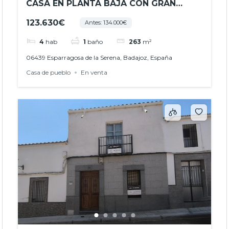
CASA EN PLANTA BAJA CON GRAN
DOBLADO Y MÚLTIPLES POSIBILIDADES
123.630€
Antes: 134.000€
EN ESPARRAGOSA DE LA SERENA – REF.-
JHBA25062
4
hab
1
baño
263
m²
06439 Esparragosa de la Serena, Badajoz, España
Casa de pueblo
En venta