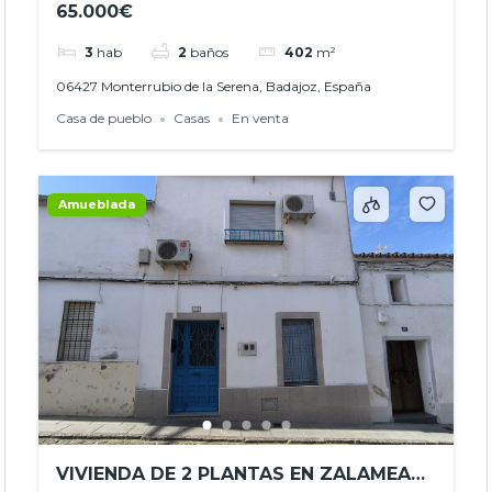
65.000€
OPORTUNIDAD ÚNICA – REF. JHBA25074
3
hab
2
baños
402
m²
06427 Monterrubio de la Serena, Badajoz, España
Casa de pueblo
Casas
En venta
Amueblada
VIVIENDA DE 2 PLANTAS EN ZALAMEA