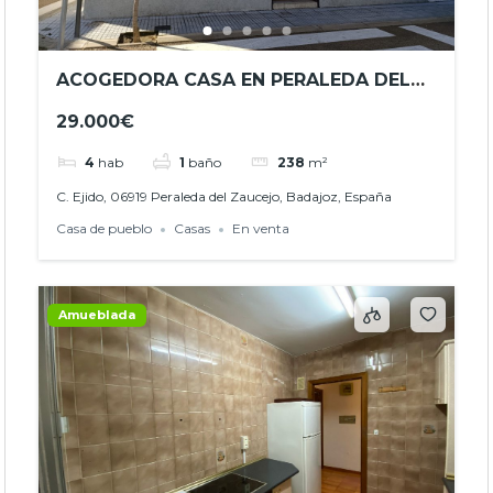
ACOGEDORA CASA EN PERALEDA DEL
ZAUCEJO – ¡IDEAL PARA DISFRUTAR EN
29.000€
FAMILIA O COMO SEGUNDA
RESIDENCIA! – REF. – JHBA25043
4
hab
1
baño
238
m²
C. Ejido, 06919 Peraleda del Zaucejo, Badajoz, España
Casa de pueblo
Casas
En venta
Amueblada