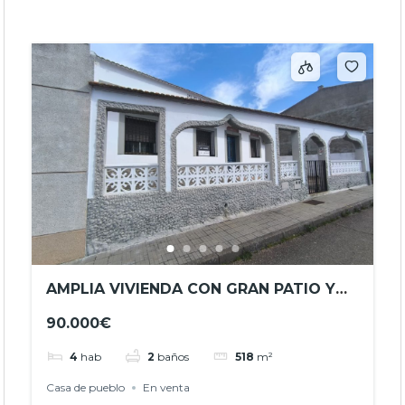
AMPLIA VIVIENDA CON GRAN PATIO Y
ACCESO A DOS CALLES EN
90.000€
ESPARRAGOSA DE LA SERENA- REF.-
JHBA25060
4
hab
2
baños
518
m²
Casa de pueblo
En venta