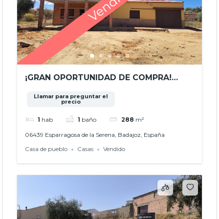
¡GRAN OPORTUNIDAD DE COMPRA!
CHALET SEMI TERMINADO EN
Llamar para preguntar el
ESPARRAGOSA DE LA SERENA! REF.-
precio
JHBA24032
1
hab
1
baño
288
m²
06439 Esparragosa de la Serena, Badajoz, España
Casa de pueblo
Casas
Vendido