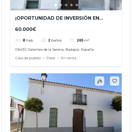
¡OPORTUNIDAD DE INVERSIÓN EN
ZALAMEA DE LA SERENA (BADAJOZ)! –
60.000€
REF. JHBA25046
8
hab
2
baños
265
m²
06430 Zalamea de la Serena, Badajoz, España
Casa de pueblo
Pisos
En venta