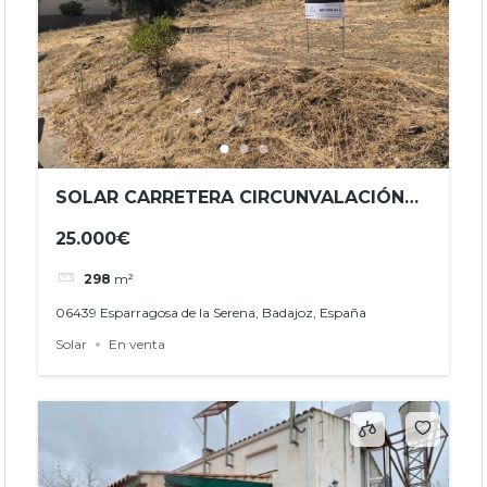
SOLAR CARRETERA CIRCUNVALACIÓN
EN VENTA EN ESPARRAGOSA DE LA
25.000€
SERENA REF.- JHBA24025
298
m²
06439 Esparragosa de la Serena, Badajoz, España
Solar
En venta