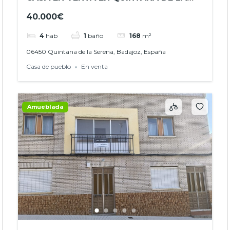
SERENA – CALLE VASCO NÚÑEZ 43 –
40.000€
REF.- JHBA25051
4
hab
1
baño
168
m²
06450 Quintana de la Serena, Badajoz, España
Casa de pueblo
En venta
Amueblada