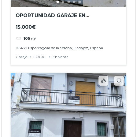
OPORTUNIDAD GARAJE EN
ESPARRAGOSA DE LA SERENA –
15.000€
JHBA25048
105
m²
06439 Esparragosa de la Serena, Badajoz, España
Garaje
LOCAL
En venta