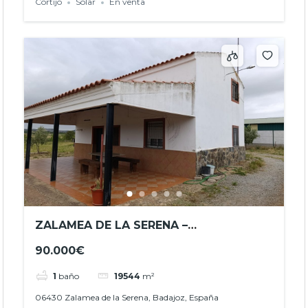
Cortijo
Solar
En venta
ZALAMEA DE LA SERENA –
OPORTUNIDAD CASA DE CAMPO CON
90.000€
TERRENO – REF. JHBA2605
1
baño
19544
m²
06430 Zalamea de la Serena, Badajoz, España