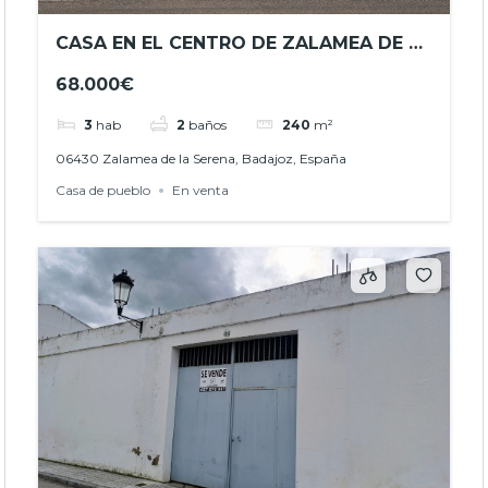
CASA EN EL CENTRO DE ZALAMEA DE LA
SERENA – REF.- JHBA25050
68.000€
3
hab
2
baños
240
m²
06430 Zalamea de la Serena, Badajoz, España
Casa de pueblo
En venta