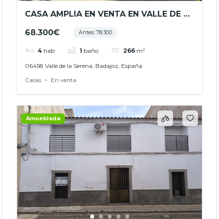
CASA AMPLIA EN VENTA EN VALLE DE LA
SERENA C. PRIMERO DE MAYO –
68.300€
Antes: 78.300
ESPACIOS VERSÁTILES Y GRAN
POTENCIAL -REF. JHBA25057
4
hab
1
baño
266
m²
06458 Valle de la Serena, Badajoz, España
Casas
En venta
Amueblada