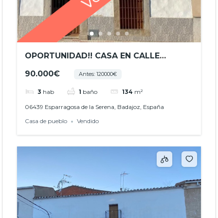
OPORTUNIDAD!! CASA EN CALLE
NUESTRA SEÑORA DE GUADALUPE,
90.000€
Antes: 120000€
ESPARRAGOSA DE LA SERENA
(BADAJOZ) REF.- JHBA24031
3
hab
1
baño
134
m²
06439 Esparragosa de la Serena, Badajoz, España
Casa de pueblo
Vendido