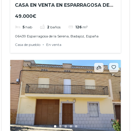
CASA EN VENTA EN ESPARRAGOSA DE
LA SERENA – IDEAL PARA DOS FAMILIAS
49.000€
O GRANDES ESPACIOS – REF.-
JHBA25058
5
hab
2
baños
126
m²
06439 Esparragosa de la Serena, Badajoz, España
Casa de pueblo
En venta