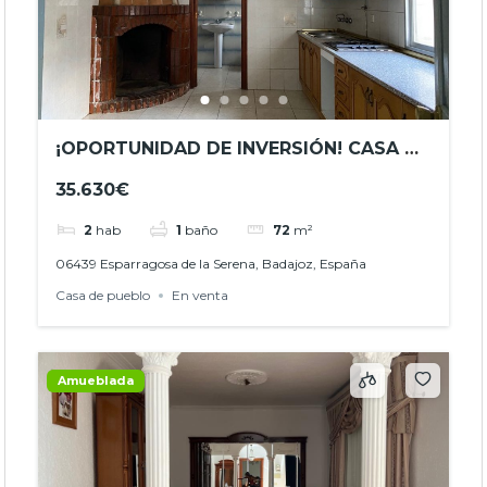
¡OPORTUNIDAD DE INVERSIÓN! CASA DE
PUEBLO EN VENTA EN ESPARRAGOSA DE
35.630€
LA SERENA REF. JHBA24027
2
hab
1
baño
72
m²
06439 Esparragosa de la Serena, Badajoz, España
Casa de pueblo
En venta
Amueblada