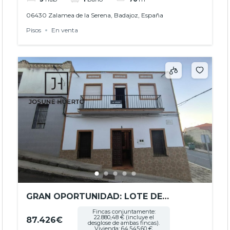
06430 Zalamea de la Serena, Badajoz, España
Pisos
En venta
GRAN OPORTUNIDAD: LOTE DE
VIVIENDA CON AMPLIO TERRENO EN
Fincas conjuntamente:
22.880,48 € (incluye el
87.426€
VALLE DE LA SERENA, EXTREMADURA –
desglose de ambas fincas).
Vivienda: 64.545,60 €.