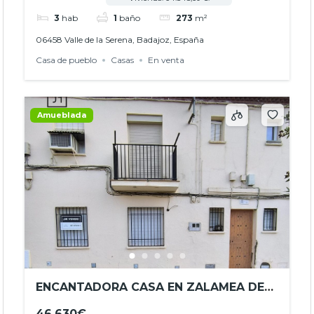
REF. JHBA25075
3
hab
1
baño
273
m²
06458 Valle de la Serena, Badajoz, España
Casa de pueblo
Casas
En venta
Amueblada
ENCANTADORA CASA EN ZALAMEA DE
LA SERENA – REF. JHBA25071
46.630€