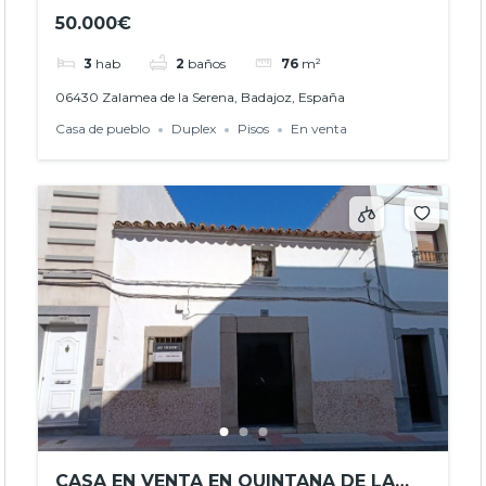
DE LA SERENA (BADAJOZ)- REF.
50.000€
JHBA24028
3
hab
2
baños
76
m²
06430 Zalamea de la Serena, Badajoz, España
Casa de pueblo
Duplex
Pisos
En venta
CASA EN VENTA EN QUINTANA DE LA