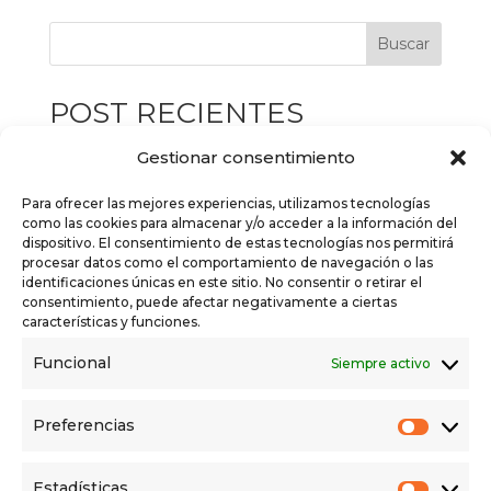
Buscar
POST RECIENTES
Campaña de la Renta 2026: Este año, nos
Gestionar consentimiento
ocupamos de todo por ti
Para ofrecer las mejores experiencias, utilizamos tecnologías
EL REGISTRO DE LA PROPIEDAD: QUÉ ES Y
como las cookies para almacenar y/o acceder a la información del
dispositivo. El consentimiento de estas tecnologías nos permitirá
QUÉ HACE EL REGISTRADOR
procesar datos como el comportamiento de navegación o las
identificaciones únicas en este sitio. No consentir o retirar el
EL REGISTRO DE LA PROPIEDAD: QUÉ ES Y
consentimiento, puede afectar negativamente a ciertas
QUÉ HACE EL REGISTRADOR
características y funciones.
El papel del notario en las ventas
Funcional
Siempre activo
inmobiliarias e hipotecas
Por qué es fundamental tener tu Certificado
Preferencias
Prefer
de Eficiencia Energética
Estadísticas