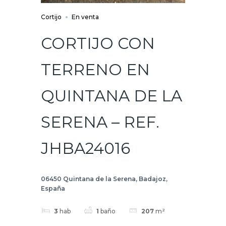
Cortijo
En venta
CORTIJO CON
TERRENO EN
QUINTANA DE LA
SERENA – REF.
JHBA24016
06450 Quintana de la Serena, Badajoz,
España
3
hab
1
baño
207
m²