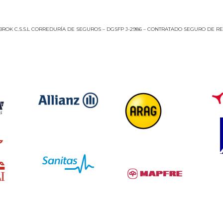
ROK C.S.S.L CORREDURÍA DE SEGUROS – DGSFP J-2986 – CONTRATADO SEGURO DE RES