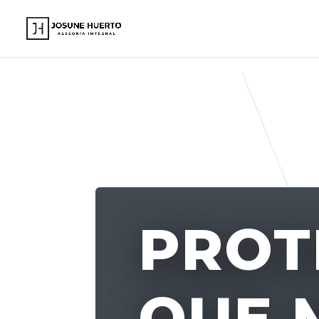
www.josunehuerto.com
PROT
QUE 