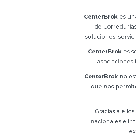
CenterBrok
es un
de Correduría
soluciones, servi
CenterBrok
es s
asociaciones 
CenterBrok
no est
que nos permite
Gracias a ello
nacionales e in
ex