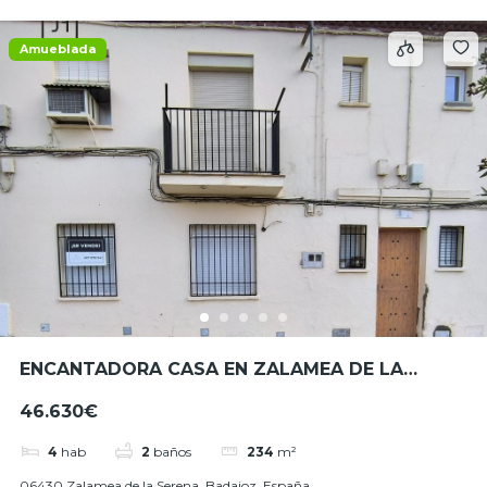
Amueblada
ENCANTADORA CASA EN ZALAMEA DE LA
SERENA – REF. JHBA25071
46.630€
4
hab
2
baños
234
m²
06430 Zalamea de la Serena, Badajoz, España