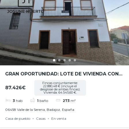
GRAN OPORTUNIDAD: LOTE DE VIVIENDA CON
AMPLIO TERRENO EN VALLE DE LA SERENA,
Fincas conjuntamente:
22.880,48 € (incluye el
87.426€
EXTREMADURA – REF. JHBA25075
desglose de ambas fincas).
Vivienda: 64.545,60 €.
3
hab
1
baño
273
m²
06458 Valle de la Serena, Badajoz, España
Casa de pueblo
Casas
En venta