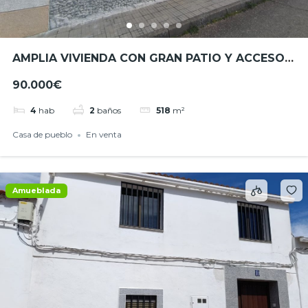
AMPLIA VIVIENDA CON GRAN PATIO Y ACCESO
A DOS CALLES EN ESPARRAGOSA DE LA
90.000€
SERENA- REF.- JHBA25060
4
hab
2
baños
518
m²
Casa de pueblo
En venta
Amueblada