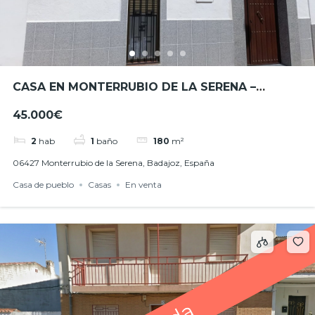
CASA EN MONTERRUBIO DE LA SERENA –
OPORTUNIDAD EN MONTERRUBIO DE LA
45.000€
SERENA – REF. JHBA2603
2
hab
1
baño
180
m²
06427 Monterrubio de la Serena, Badajoz, España
Casa de pueblo
Casas
En venta