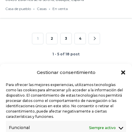
Casa de pueblo
Casas
En venta
1
2
3
4
1 - 5 of 18 post
Powered by
Estatik
Gestionar consentimiento
Buscar
Para ofrecer las mejores experiencias, utilizamos tecnologías
POST RECIENTES
como las cookies para almacenar y/o acceder a la información del
dispositivo. El consentimiento de estas tecnologías nos permitirá
Campaña de la Renta 2026: Este año, nos ocupamos
procesar datos como el comportamiento de navegación o las
identificaciones únicas en este sitio. No consentir o retirar el
de todo por ti
consentimiento, puede afectar negativamente a ciertas
características y funciones.
EL REGISTRO DE LA PROPIEDAD: QUÉ ES Y QUÉ
HACE EL REGISTRADOR
Funcional
Siempre activo