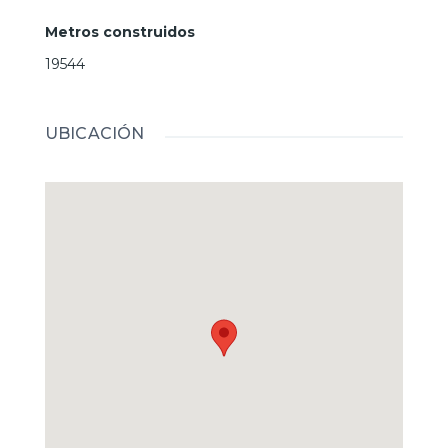
Un baño
Arriba esta diáfano con posibilidades de hacer
Metros construidos
habitaciones
19544
Tiene un porche para poner mesa y disfrutar de
buenas comidas así como una parrilla en el exterior.
UBICACIÓN
Dispone de agua y luz
Contiguo a la vivienda hay dos almacenes de
aperos.
Si te gusta tener una casita en el campo y disfrutar
de ello, no dejes de visitar esta bonita casa.
Precio: 90.000€
Llámanos a este número: 687878941 o escribenos
al Whatsaap por
Aquí