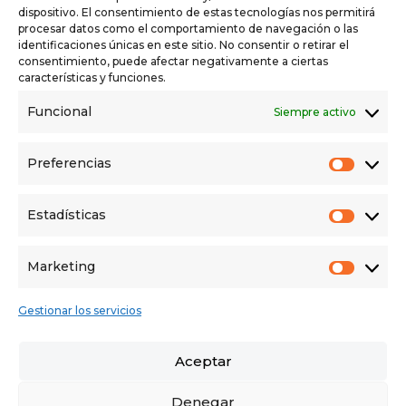
dispositivo. El consentimiento de estas tecnologías nos permitirá
procesar datos como el comportamiento de navegación o las
identificaciones únicas en este sitio. No consentir o retirar el
consentimiento, puede afectar negativamente a ciertas
características y funciones.
Estoy de acuerdo con el Condiciones de uso y el Política
Funcional
Siempre activo
de privacidad
Preferencias
SOLICITAR INFORMACIÓN
Prefer
Estadísticas
Estadí
Powered by
Estatik
Marketing
Market
Gestionar los servicios
AVISO LEGAL
POLÍTICA DE PRIVACIDAD
Aceptar
POLÍTICA DE COOKIES
Denegar