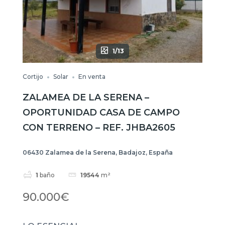
1/13
Cortijo
Solar
En venta
ZALAMEA DE LA SERENA –
OPORTUNIDAD CASA DE CAMPO
CON TERRENO – REF. JHBA2605
06430 Zalamea de la Serena, Badajoz, España
1
baño
19544
m²
90.000€