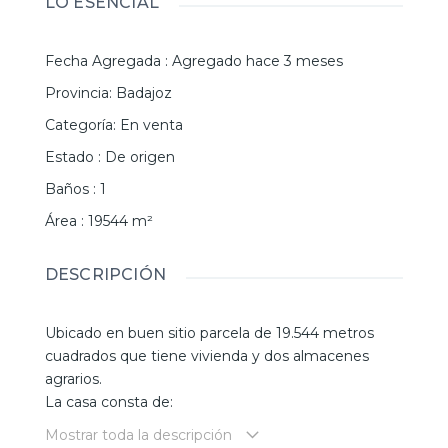
LO ESENCIAL
Fecha Agregada
:
Agregado hace 3 meses
Provincia
:
Badajoz
Categoría
:
En venta
Estado
:
De origen
Baños
:
1
Área
:
19544
m²
DESCRIPCIÓN
Ubicado en buen sitio parcela de 19.544 metros
cuadrados que tiene vivienda y dos almacenes
agrarios.
La casa consta de:
Un amplio salón abierto con cocina y barra
Mostrar toda la descripción