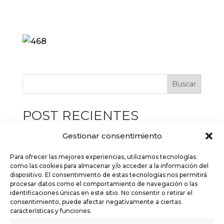
Buscar
POST RECIENTES
Campaña de la Renta 2026: Este año, nos
Gestionar consentimiento
ocupamos de todo por ti
Para ofrecer las mejores experiencias, utilizamos tecnologías
EL REGISTRO DE LA PROPIEDAD: QUÉ ES Y
como las cookies para almacenar y/o acceder a la información del
dispositivo. El consentimiento de estas tecnologías nos permitirá
QUÉ HACE EL REGISTRADOR
procesar datos como el comportamiento de navegación o las
identificaciones únicas en este sitio. No consentir o retirar el
EL REGISTRO DE LA PROPIEDAD: QUÉ ES Y
consentimiento, puede afectar negativamente a ciertas
QUÉ HACE EL REGISTRADOR
características y funciones.