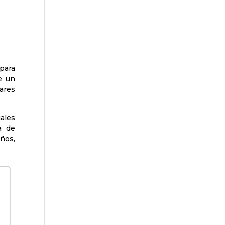
para
e un
ares
ales
a de
ños,