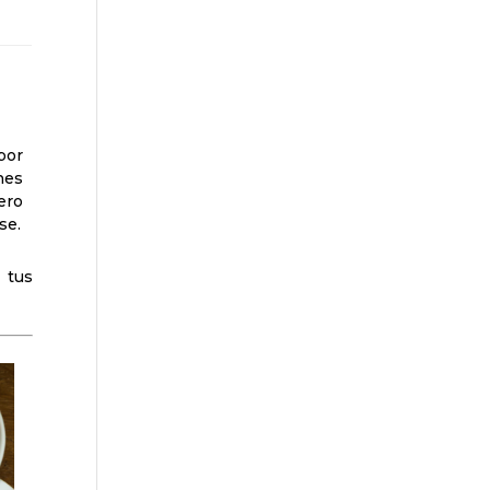
por
nes
ero
se.
 tus