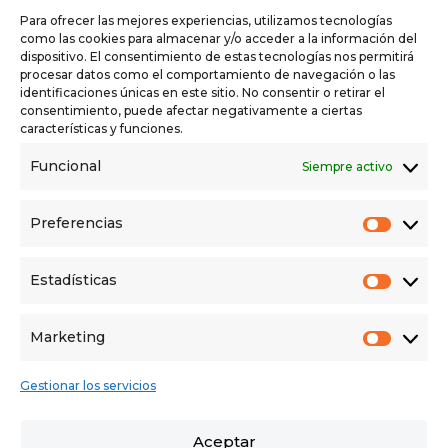
Para ofrecer las mejores experiencias, utilizamos tecnologías
como las cookies para almacenar y/o acceder a la información del
dispositivo. El consentimiento de estas tecnologías nos permitirá
procesar datos como el comportamiento de navegación o las
identificaciones únicas en este sitio. No consentir o retirar el
consentimiento, puede afectar negativamente a ciertas
características y funciones.
INCREÍBLE OPORTUNIDAD!! NAVE A
ESTRENAR EN EL VISO DEL ALCOR –
Funcional
Siempre activo
150.000€
REF. JHSV24001
1
baño
250
m²
Preferencias
Prefer
El Viso del Alcor, Sevilla, España
LOCAL
Vendido
Estadísticas
Estadí
Marketing
Powered by
Estatik
Market
Gestionar los servicios
AVISO LEGAL
POLÍTICA DE PRIVACIDAD
Aceptar