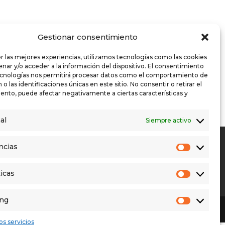
Gestionar consentimiento
r las mejores experiencias, utilizamos tecnologías como las cookies
nar y/o acceder a la información del dispositivo. El consentimiento
ecnologías nos permitirá procesar datos como el comportamiento de
o las identificaciones únicas en este sitio. No consentir o retirar el
ento, puede afectar negativamente a ciertas características y
al
Siempre activo
IOS
AVISO LEGAL
ncias
os que mostrar.
Preferen
VACIDAD
POLÍTICA DE COOKIES
 DEL INFORMANTE
QUIENES SOMOS
icas
Estadísti
ing
Marketin
os servicios