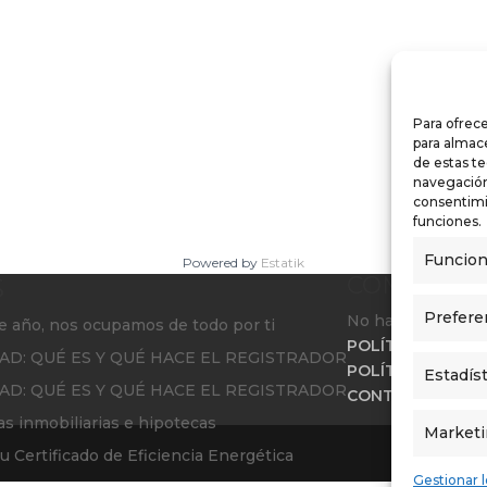
Para ofrece
para almace
de estas t
navegación 
consentimi
funciones.
Funcion
Powered by
Estatik
S
COMENTAR
Prefere
No hay comentari
e año, nos ocupamos de todo por ti
POLÍTICA DE PRI
AD: QUÉ ES Y QUÉ HACE EL REGISTRADOR
POLÍTICA CANAL
Estadíst
AD: QUÉ ES Y QUÉ HACE EL REGISTRADOR
CONTACTO
as inmobiliarias e hipotecas
Market
 Certificado de Eficiencia Energética
Gestionar l