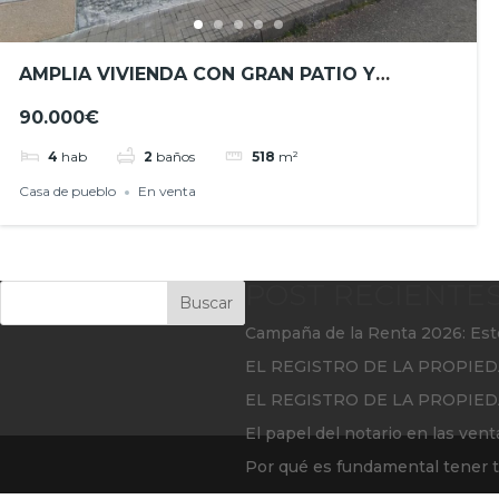
AMPLIA VIVIENDA CON GRAN PATIO Y
ACCESO A DOS CALLES EN ESPARRAGOSA DE
90.000€
LA SERENA- REF.- JHBA25060
4
hab
2
baños
518
m²
Casa de pueblo
En venta
POST RECIENTE
Buscar
Campaña de la Renta 2026: Est
EL REGISTRO DE LA PROPIED
EL REGISTRO DE LA PROPIED
El papel del notario en las vent
Por qué es fundamental tener tu