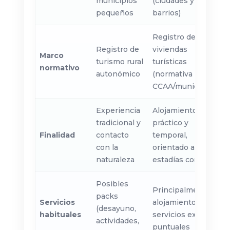
municipios
(ciudades y
pequeños
barrios)
Registro de
Registro de
viviendas
Marco
turismo rural
turísticas
normativo
autonómico
(normativa por
CCAA/municipio)
Experiencia
Alojamiento
tradicional y
práctico y
Finalidad
contacto
temporal,
con la
orientado a
naturaleza
estadías cortas
Posibles
Principalmente
packs
Servicios
alojamiento;
(desayuno,
habituales
servicios extra
actividades,
puntuales