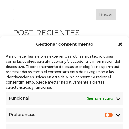
Buscar
POST RECIENTES
Campaña de la Renta 2026: Este año, nos
Gestionar consentimiento
ocupamos de todo por ti
Para ofrecer las mejores experiencias, utilizamos tecnologías
EL REGISTRO DE LA PROPIEDAD: QUÉ ES Y
como las cookies para almacenar y/o acceder a la información del
dispositivo. El consentimiento de estas tecnologías nos permitirá
QUÉ HACE EL REGISTRADOR
procesar datos como el comportamiento de navegación o las
identificaciones únicas en este sitio. No consentir o retirar el
EL REGISTRO DE LA PROPIEDAD: QUÉ ES Y
consentimiento, puede afectar negativamente a ciertas
QUÉ HACE EL REGISTRADOR
características y funciones.
El papel del notario en las ventas
Funcional
Siempre activo
inmobiliarias e hipotecas
Por qué es fundamental tener tu Certificado
Preferencias
Prefer
de Eficiencia Energética