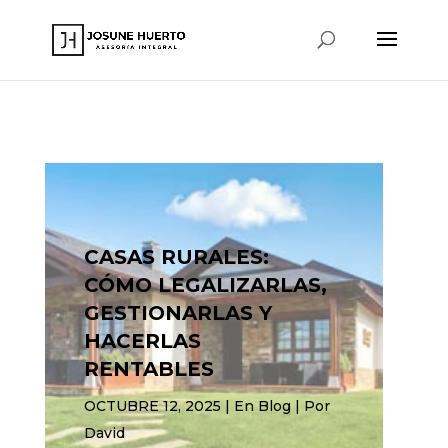
www.josunehuerto.com
CASAS RURALES:
CÓMO LEGALIZARLAS,
GESTIONARLAS Y
HACERLAS
RENTABLES
OCTUBRE 12, 2025 | En
Blog
| Por
David