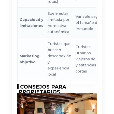
rutas)
Suele estar
Variable según
Capacidad y
limitada por
el tamaño del
limitaciones
normativa
inmueble
autonómica
Turistas que
Turistas
buscan
urbanos,
Marketing
desconexión
viajeros de paso
objetivo
y
y estancias
experiencia
cortas
local
CONSEJOS PARA
PROPIETARIOS