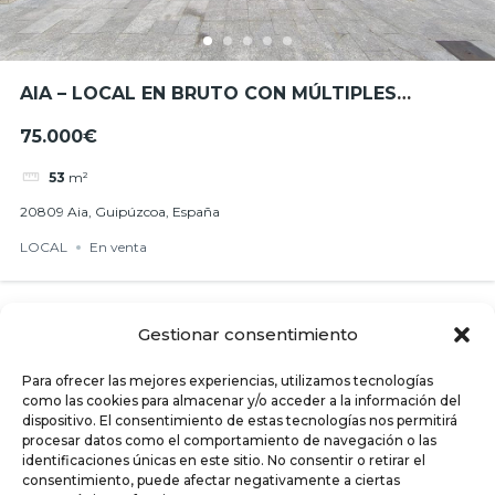
AIA – LOCAL EN BRUTO CON MÚLTIPLES
POSIBILIDADES EN GOZATEGI ENPARANTZA
75.000€
53
m²
20809 Aia, Guipúzcoa, España
LOCAL
En venta
Powered by
Estatik
Gestionar consentimiento
Buscar
Para ofrecer las mejores experiencias, utilizamos tecnologías
POST RECIENTES
como las cookies para almacenar y/o acceder a la información del
dispositivo. El consentimiento de estas tecnologías nos permitirá
Campaña de la Renta 2026: Este año, nos ocupamos
procesar datos como el comportamiento de navegación o las
identificaciones únicas en este sitio. No consentir o retirar el
de todo por ti
consentimiento, puede afectar negativamente a ciertas