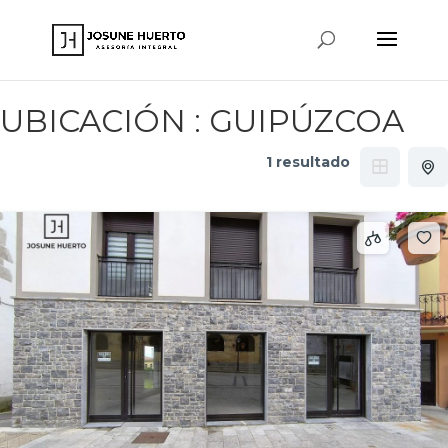
www.josunehuerto.com
UBICACIÓN :
GUIPÚZCOA
1 resultado