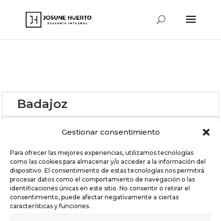
www.josunehuerto.com
Badajoz
Guipuzkoa
Gestionar consentimiento
Sevilla
Para ofrecer las mejores experiencias, utilizamos tecnologías
como las cookies para almacenar y/o acceder a la información del
dispositivo. El consentimiento de estas tecnologías nos permitirá
procesar datos como el comportamiento de navegación o las
identificaciones únicas en este sitio. No consentir o retirar el
NO HAY RESULTADOS
consentimiento, puede afectar negativamente a ciertas
características y funciones.
Ajuste su búsqueda cambiando los filtros.