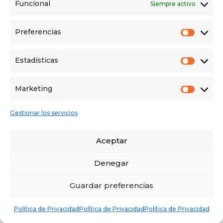
Funcional
Siempre activo
Powered by
Estatik
Preferencias
Prefer
Estadísticas
Estadí
Marketing
AVISO LEGAL
POLÍTICA DE PRIVACIDAD
Market
POLÍTICA DE COOKIES
Gestionar los servicios
POLÍTICA CANAL DEL INFORMANTE
QUIENES SOMOS
CONTACTO
Aceptar
Denegar
Guardar preferencias
Política de Privacidad
Política de Privacidad
Política de Privacidad