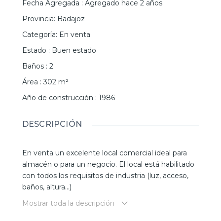
Fecha Agregada
:
Agregado hace 2 años
Provincia
:
Badajoz
Categoría
:
En venta
Estado
:
Buen estado
Baños
:
2
Área
:
302
m²
Año de construcción
:
1986
DESCRIPCIÓN
En venta un excelente local comercial ideal para
almacén o para un negocio. El local está habilitado
con todos los requisitos de industria (luz, acceso,
baños, altura...)
Mostrar toda la descripción
La superficie del local es de 302 mts2, está
alicatado, tiene altura suficiente para hacer una