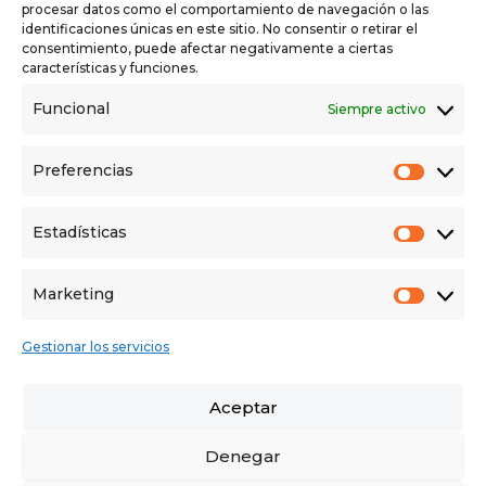
procesar datos como el comportamiento de navegación o las
identificaciones únicas en este sitio. No consentir o retirar el
consentimiento, puede afectar negativamente a ciertas
características y funciones.
Estoy de acuerdo con el Condiciones de uso y el Política
Funcional
Siempre activo
de privacidad
Preferencias
SOLICITAR INFORMACIÓN
Prefer
Estadísticas
Estadí
Powered by
Estatik
Marketing
Market
Gestionar los servicios
AVISO LEGAL
POLÍTICA DE PRIVACIDAD
Aceptar
POLÍTICA DE COOKIES
Denegar
POLÍTICA CANAL DEL INFORMANTE